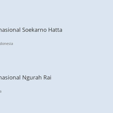
nasional Soekarno Hatta
ndonesia
nasional Ngurah Rai
a