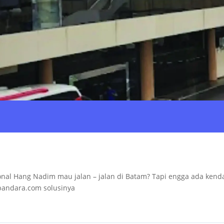
onal Hang Nadim mau jalan – jalan di Batam? Tapi engga ada kend
lbandara.com solusinya