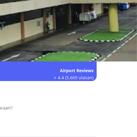
Airport Reviews
⭐ 4.4 (5.669 ulasan)
araan?