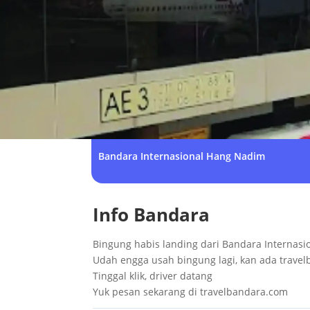
Bandara Internasional Hang Nadim
Info Bandara
Bingung habis landing dari Bandara Internasi
Udah engga usah bingung lagi, kan ada trave
Tinggal klik, driver datang
Yuk pesan sekarang di travelbandara.com