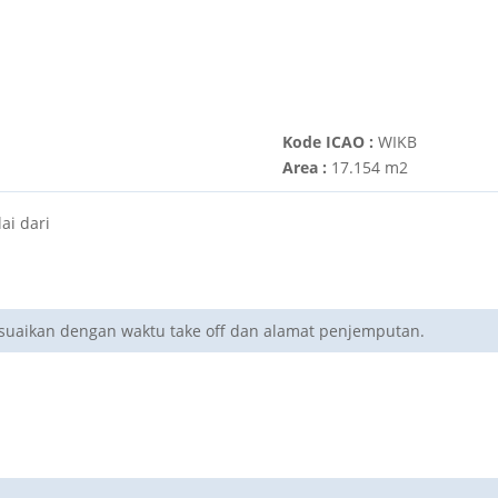
Kode ICAO :
WIKB
Area :
17.154 m2
ai dari
esuaikan dengan waktu take off dan alamat penjemputan.