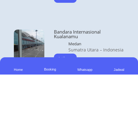
Bandara Internasional
Kualanamu
Medan
Sumatra Utara – Indonesia
Lihat
Booking
Home
Whatsapp
Jadwal
© 2022 travelbandara.com
by Aberta Rental
All Rights Reserved