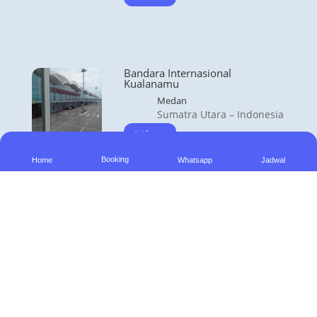
Bandara Internasional
Kualanamu
Medan
Sumatra Utara – Indonesia
Lihat
Booking
Home
Whatsapp
Jadwal
© 2022 travelbandara.com
by Aberta Rental
All Rights Reserved